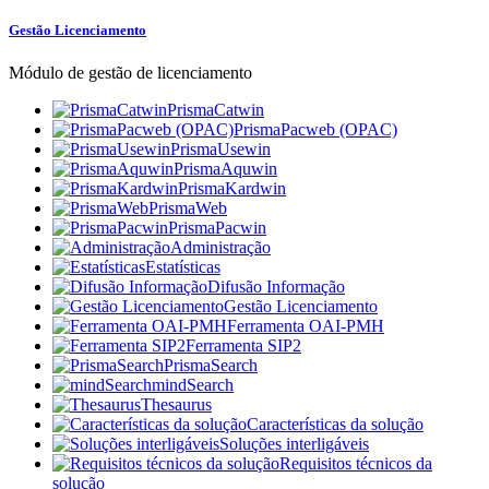
Gestão Licenciamento
Módulo de gestão de licenciamento
PrismaCatwin
PrismaPacweb (OPAC)
PrismaUsewin
PrismaAquwin
PrismaKardwin
PrismaWeb
PrismaPacwin
Administração
Estatísticas
Difusão Informação
Gestão Licenciamento
Ferramenta OAI-PMH
Ferramenta SIP2
PrismaSearch
mindSearch
Thesaurus
Características da solução
Soluções interligáveis
Requisitos técnicos da
solução