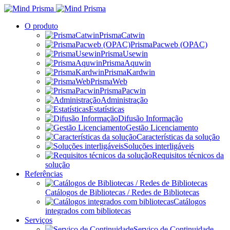
O produto
PrismaCatwin
PrismaPacweb (OPAC)
PrismaUsewin
PrismaAquwin
PrismaKardwin
PrismaWeb
PrismaPacwin
Administração
Estatísticas
Difusão Informação
Gestão Licenciamento
Características da solução
Soluções interligáveis
Requisitos técnicos da
solução
Referências
Catálogos de Bibliotecas / Redes de Bibliotecas
Catálogos
integrados com bibliotecas
Serviços
Serviço de Continuidade